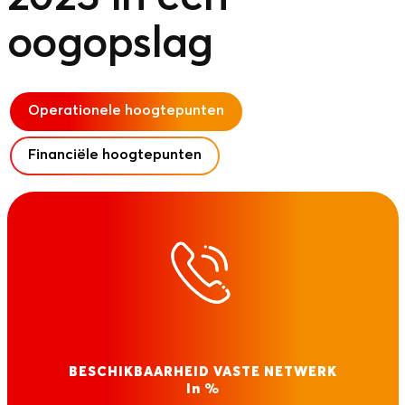
oogopslag
Operationele hoogtepunten
Financiële hoogtepunten
BESCHIKBAARHEID VASTE NETWERK
In %