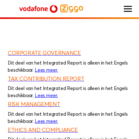
home
NL integrated report 2023
Corporate governance and risk
Vodafone Ziggo
management
CORPORATE GOVERNANCE
Dit deel van het Integrated Report is alleen in het Engels
beschikbaar.
Lees meer
over
.
Corporate governance
TAX CONTRIBUTION REPORT
Dit deel van het Integrated Report is alleen in het Engels
beschikbaar.
Lees meer
over
.
Tax contribution report
RISK MANAGEMENT
Dit deel van het Integrated Report is alleen in het Engels
beschikbaar.
Lees meer
over
.
Risk management
ETHICS AND COMPLIANCE