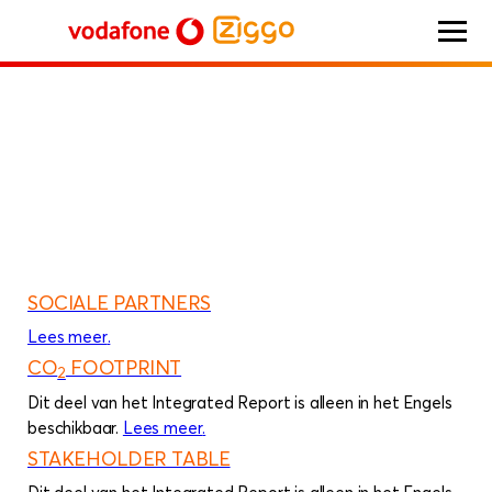
home
NL integrated report 2023
Additional information
Vodafone Ziggo
SOCIALE PARTNERS
Lees meer
over
.
Sociale partners
CO
FOOTPRINT
2
Dit deel van het Integrated Report is alleen in het Engels
beschikbaar.
Lees meer
over
.
CO
footprint
2
STAKEHOLDER TABLE