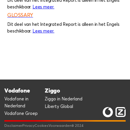
Dit deel van het Integrated Report is alleen in het Engels
beschikbaar.
Lees meer
over
.
Stakeholder table
GLOSSARY
Dit deel van het Integrated Report is alleen in het Engels
beschikbaar.
Lees meer
over
.
Glossary
Vodafone
Ziggo
Vodafone in
Ziggo in Nederland
Nederland
Liberty Global
Vodafone Groep
Disclaimer
Privacy
Cookies
Voorwaarden
© 2024